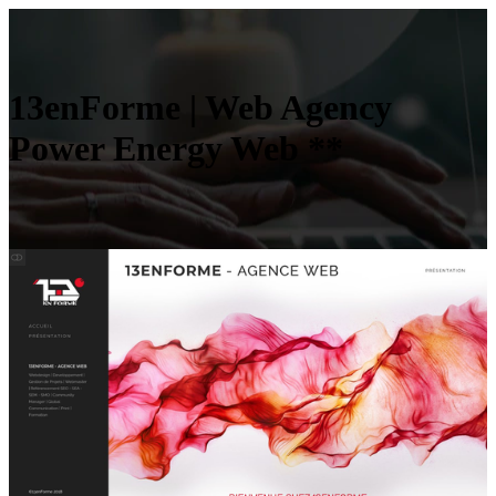
13enForme | Web Agency
Power Energy Web **